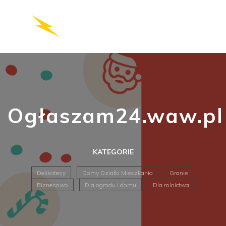
Ogłaszam24.waw.pl
KATEGORIE
Delikatesy
Domy Działki Mieszkania
Granie
Biznesowo
Dla ogrodu i domu
Dla rolnictwa