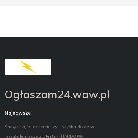
Ogłaszam24.waw.pl
Najnowsze
Śruby i części do lemieszy – szybka dostawa
Trwałe lemiesze z atestem HARDOX®