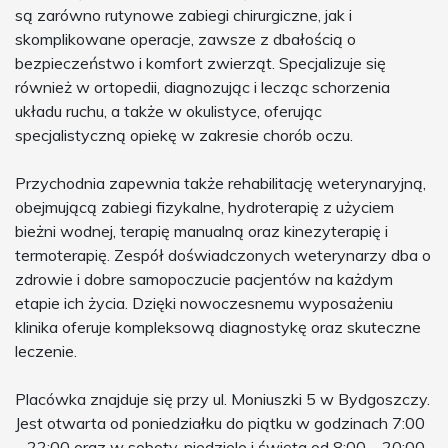
są zarówno rutynowe zabiegi chirurgiczne, jak i
skomplikowane operacje, zawsze z dbałością o
bezpieczeństwo i komfort zwierząt. Specjalizuje się
również w ortopedii, diagnozując i lecząc schorzenia
układu ruchu, a także w okulistyce, oferując
specjalistyczną opiekę w zakresie chorób oczu.
Przychodnia zapewnia także rehabilitację weterynaryjną,
obejmującą zabiegi fizykalne, hydroterapię z użyciem
bieżni wodnej, terapię manualną oraz kinezyterapię i
termoterapię. Zespół doświadczonych weterynarzy dba o
zdrowie i dobre samopoczucie pacjentów na każdym
etapie ich życia. Dzięki nowoczesnemu wyposażeniu
klinika oferuje kompleksową diagnostykę oraz skuteczne
leczenie.
Placówka znajduje się przy ul. Moniuszki 5 w Bydgoszczy.
Jest otwarta od poniedziałku do piątku w godzinach 7:00
– 22:00 oraz w soboty, niedziele i święta od 8:00 – 20:00,