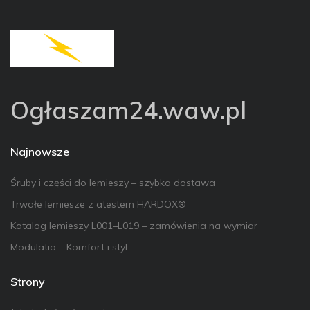
Ogłaszam24.waw.pl
Najnowsze
Śruby i części do lemieszy – szybka dostawa
Trwałe lemiesze z atestem HARDOX®
Katalog lemieszy L001–L019 – zamówienia na wymiar
Modulatio – Komfort i styl
Strony