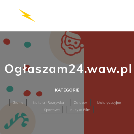
Ogłaszam24.waw.pl
KATEGORIE
Granie
Kultura i Rozrywka
Zarobek
Motoryzacyjne
Sportowe
Muzyka Film