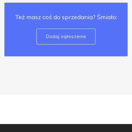
Też masz coś do sprzedania? Śmiało:
Dodaj ogłoszenie