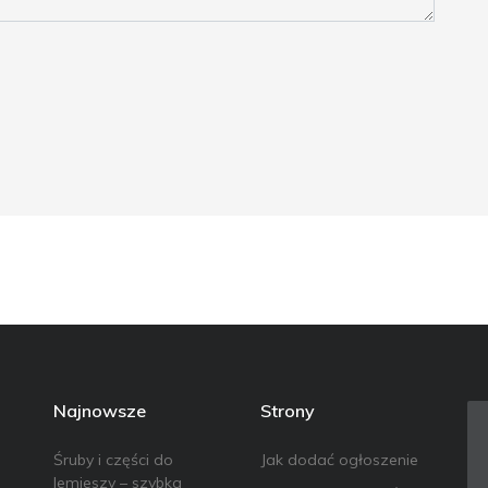
Najnowsze
Strony
Śruby i części do
Jak dodać ogłoszenie
lemieszy – szybka