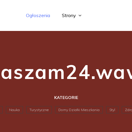
Ogłoszenia
Strony
łaszam24.waw
KATEGORIE
Nauka
Turystyczne
Domy Działki Mieszkania
Styl
Zdro