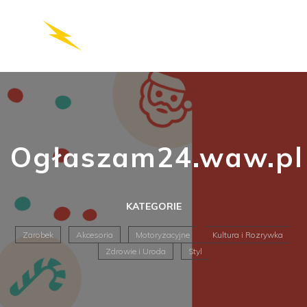
Ogłaszam24.waw.pl
KATEGORIE
Zarobek
Akcesoria
Motoryzacyjne
Kultura i Rozrywka
Zdrowie i Uroda
Styl