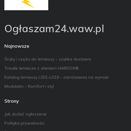
Ogłaszam24.waw.pl
Najnowsze
Śruby i części do lemieszy – szybka dostawa
Trwałe lemiesze z atestem HARDOX®
Katalog lemieszy L001–L019 – zamówienia na wymiar
Modulatio – Komfort i styl
Strony
Jak dodać ogłoszenie
Polityka prywatności