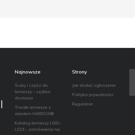
Najnowsze
Strony
Śruby i części do
Jak dodać ogłoszenie
lemieszy – szybka
Polityka prywatności
dostawa
l
Regulamin
Trwałe lemiesze z
atestem HARDOX®
Katalog lemieszy L001–
L019 – zamówienia na