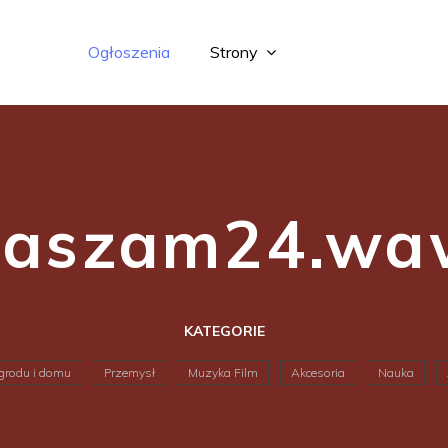
Ogłoszenia
Strony
łaszam24.waw
KATEGORIE
grodu i domu
Przemysł
Muzyka Film
Akcesoria
Nauka