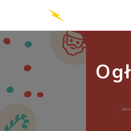
Og
Dla o