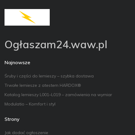
Ogłaszam24.waw.pl
Najnowsze
Śruby i części do lemieszy – szybka dostawa
Trwałe lemiesze z atestem HARDOX®
Katalog lemieszy L001–L019 – zamówienia na wymiar
Modulatio – Komfort i styl
Strony
Jak dodać ogłoszenie