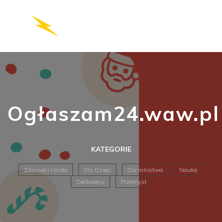
Ogłaszam24.waw.pl
KATEGORIE
Zdrowie i Uroda
Dla Dzieci
Dla rolnictwa
Nauka
Delikatesy
Przemysł