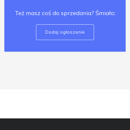
Też masz coś do sprzedania? Śmiało:
Dodaj ogłoszenie