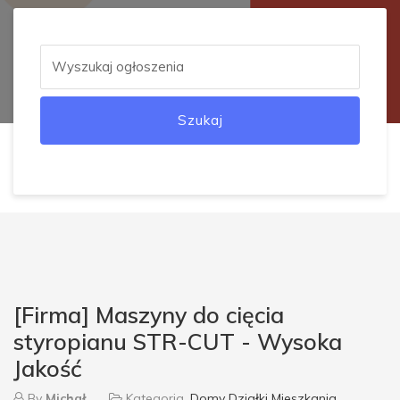
Szukaj
[Firma] Maszyny do cięcia
styropianu STR-CUT - Wysoka
Jakość
By
Michał
Kategoria
Domy Działki Mieszkania