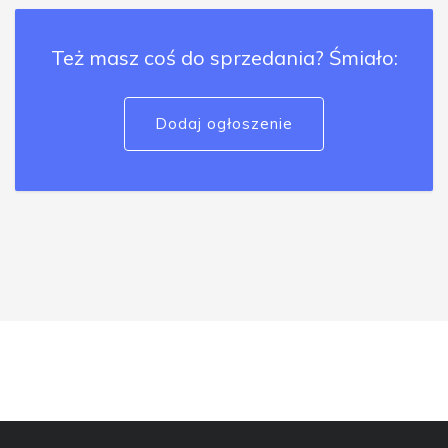
Też masz coś do sprzedania? Śmiało:
Dodaj ogłoszenie