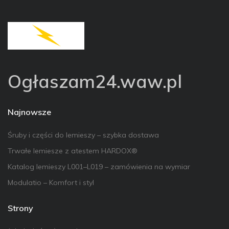
Ogłaszam24.waw.pl
Najnowsze
Śruby i części do lemieszy – szybka dostawa
Trwałe lemiesze z atestem HARDOX®
Katalog lemieszy L001–L019 – zamówienia na wymiar
Modulatio – Komfort i styl
Strony