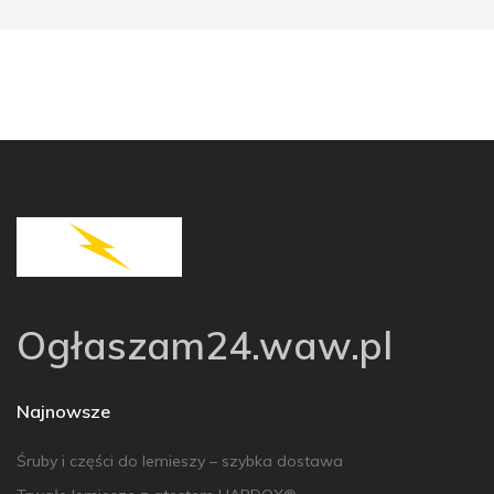
Ogłaszam24.waw.pl
Najnowsze
Śruby i części do lemieszy – szybka dostawa