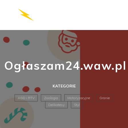
Ogłaszam24.waw.pl
KATEGORIE
AGD i RTV
Zoologia
Motoryzacyjne
Granie
Delikatesy
Styl