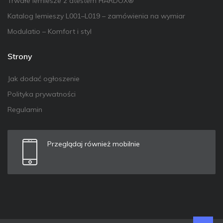
Trwałe lemiesze z atestem HARDOX®
Katalog lemieszy L001–L019 – zamówienia na wymiar
Modulatio – Komfort i styl
Strony
Jak dodać ogłoszenie
Polityka prywatności
Regulamin
Przeglądaj również mobilnie