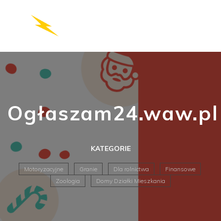
Ogłaszam24.waw.pl
KATEGORIE
Motoryzacyjne
Granie
Dla rolnictwa
Finansowe
Zoologia
Domy Działki Mieszkania