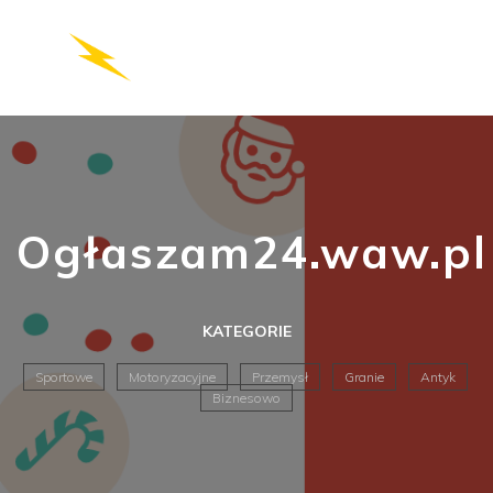
Ogłaszam24.waw.pl
KATEGORIE
Sportowe
Motoryzacyjne
Przemysł
Granie
Antyk
Biznesowo