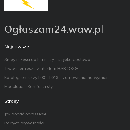
Ogłaszam24.waw.pl
Najnowsze
Śruby i części do lemieszy – szybka dostawa
Trwałe lemiesze z atestem HARDOX®
Katalog lemieszy L001–L019 – zamówienia na wymiar
Modulatio – Komfort i styl
Strony
Jak dodać ogłoszenie
Polityka prywatności