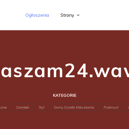
Ogłoszenia
Strony
łaszam24.waw
KATEGORIE
iczne
Zarobek
Styl
Domy Działki Mieszkania
Przemysł