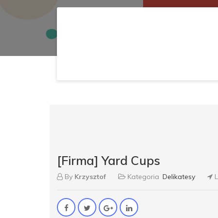
[Firma] Yard Cups
By
Krzysztof
Kategoria
Delikatesy
L